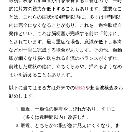
最初に枝を出す血管が目を栄養する血管なので、一時
的に片方の視力が低下することもあります。重要なこ
とは、これらの症状が24時間以内に、多くは1時間以
内に完全になくなることがあり、これを一過性脳虚血
発作といい、これは脳梗塞が完成する前の「前ぶれ」
とされています。最も重症な場合、意識が低下し麻痺
などが一挙に完成する場合があります。その他、頸動
脈が細くなり脳へ送られる血流のバランスがくずれ、
前述した症状の他に、立ちくらみや、揺れるようなめ
まいを訴えることもあります。
以下に当てはまる方は外来での
MRA
や超音波検査をお
勧めします。
最近、一過性の麻痺やしびれがあり、すぐに
（多くは数時間以内）改善した。
最近、どちらかの眼が急に見えにくくなり、ま