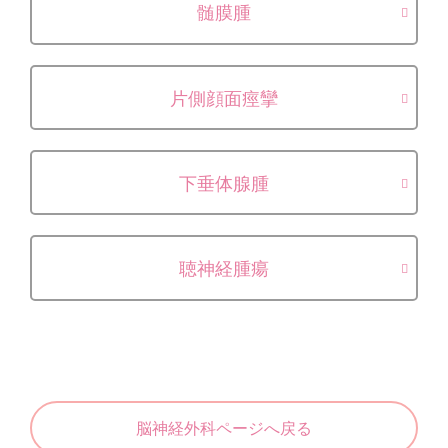
髄膜腫
片側顔面痙攣
下垂体腺腫
聴神経腫瘍
脳神経外科ページへ戻る