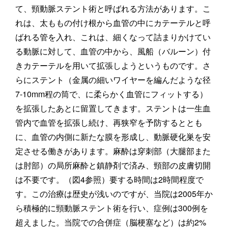
て、頸動脈ステント術と呼ばれる方法があります。こ
れは、太ももの付け根から血管の中にカテーテルと呼
ばれる管を入れ、これは、細くなって詰まりかけてい
る動脈に対して、血管の中から、風船（バルーン）付
きカテーテルを用いて拡張しようというものです。さ
らにステント（金属の細いワイヤーを編んだような径
7-10mm程の筒で、に柔らかく血管にフィットする）
を拡張したあとに留置してきます。ステントは一生血
管内で血管を拡張し続け、再狭窄を予防するととも
に、血管の内側に新たな膜を形成し、動脈硬化巣を安
定させる働きがあります。麻酔は穿刺部（大腿部また
は肘部）の局所麻酔と鎮静剤で済み、頸部の皮膚切開
は不要です。（図4参照）要する時間は2時間程度で
す。この治療は歴史が浅いのですが、当院は2005年か
ら積極的に頸動脈ステント術を行い、症例は300例を
超えました。当院での合併症（脳梗塞など）は約2%