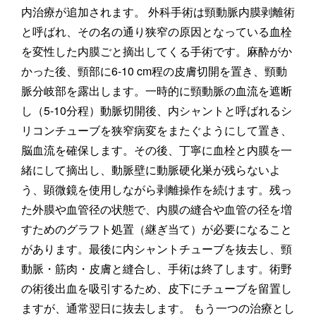
内治療が追加されます。 外科手術は頸動脈内膜剥離術
と呼ばれ、その名の通り狭窄の原因となっている血栓
を変性した内膜ごと摘出してくる手術です。麻酔がか
かった後、頸部に6-10 cm程の皮膚切開を置き、頸動
脈分岐部を露出します。一時的に頸動脈の血流を遮断
し（5-10分程）動脈切開後、内シャントと呼ばれるシ
リコンチューブを狭窄病変をまたぐようにして置き、
脳血流を確保します。その後、丁寧に血栓と内膜を一
緒にして摘出し、動脈壁に動脈硬化巣が残らないよ
う、顕微鏡を使用しながら剥離操作を続けます。残っ
た外膜や血管径の状態で、内膜の縫合や血管の径を増
すためのグラフト処置（継ぎ当て）が必要になること
があります。最後に内シャントチューブを抜去し、頸
動脈・筋肉・皮膚と縫合し、手術は終了します。術野
の術後出血を吸引するため、皮下にチューブを留置し
ますが、通常翌日に抜去します。 もう一つの治療とし