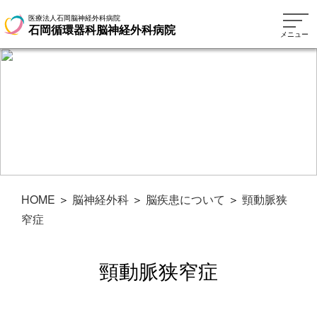
医療法人石岡脳神経外科病院
石岡循環器科脳神経外科病院
メニュー
HOME
＞
脳神経外科
＞
脳疾患について
＞
頸動脈狭
窄症
頸動脈狭窄症