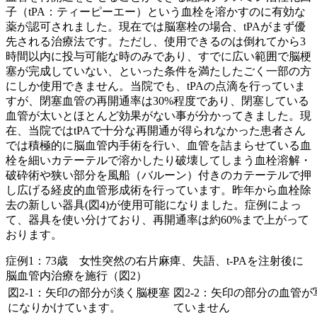
子（tPA：ティーピーエー）という血栓を溶かすのに有効な
薬が認可されました。現在では脳塞栓の場合、tPAがまず優
先される治療法です。ただし、使用できるのは倒れてから3
時間以内に投与可能な時のみであり、すでに広い範囲で脳梗
塞が完成していない、といった条件を満たしたごく一部の方
にしか使用できません。当院でも、tPAの点滴を行っていま
すが、閉塞血管の再開通率は30%程度であり、閉塞している
血管が太いとほとんど効果がない事が分かってきました。現
在、当院ではtPAで十分な再開通が得られなかった患者さん
では積極的に脳血管内手術を行い、血管を詰まらせている血
栓を細いカテーテルで溶かしたり破壊してしまう血栓溶解・
破砕術や狭い部分を風船（バルーン）付きのカテーテルで押
し広げる経皮的血管形成術を行っています。昨年から血栓除
去の新しい器具(図4)が使用可能になりました。症例によっ
て、器具を使い分けており、再開通率は約60%まで上がって
おります。
症例1：73歳 女性突然の右片麻痺、失語、t-PAを注射後に
脳血管内治療を施行（図2）
図2-1：矢印の部分が淡く脳梗塞
図2-2：矢印の部分の血管が
になりかけています。
ていません