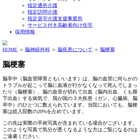
指定通所介護
指定訪問介護
指定居宅介護支援事業所
サービス付き高齢者向け住宅
採用情報
HOME
＞
脳神経外科
＞
脳疾患について
＞
脳梗塞
脳梗塞
脳卒中（脳血管障害ともいいます）は、脳の血管に何らかの
トラブルが起こって脳に血液が行かなくなって死んでしまっ
たり（脳梗塞）、脳の血管が切れて出血（脳内出血、くも膜
下出血）する病気で、我が国の３大疾患（ガン、心臓病、脳
卒中）のひとつに数えられています。当院においても、脳梗
塞は総入院数の20%を占めています。
この先は実際の手術写真が含まれている場合がございます。
このような写真で気分が悪くなるような方はご覧になるのは
ご遠慮ください。