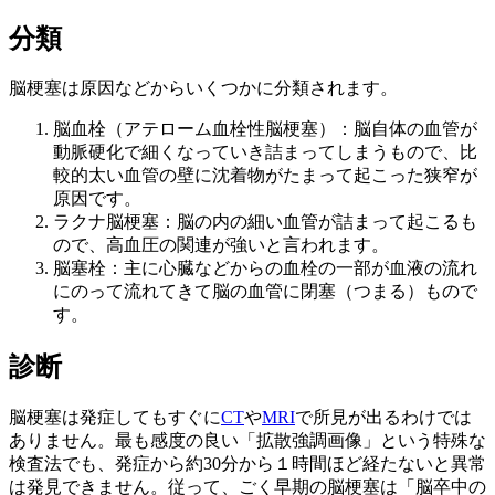
分類
脳梗塞は原因などからいくつかに分類されます。
脳血栓（アテローム血栓性脳梗塞）：脳自体の血管が
動脈硬化で細くなっていき詰まってしまうもので、比
較的太い血管の壁に沈着物がたまって起こった狭窄が
原因です。
ラクナ脳梗塞：脳の内の細い血管が詰まって起こるも
ので、高血圧の関連が強いと言われます。
脳塞栓：主に心臓などからの血栓の一部が血液の流れ
にのって流れてきて脳の血管に閉塞（つまる）もので
す。
診断
脳梗塞は発症してもすぐに
CT
や
MRI
で所見が出るわけでは
ありません。最も感度の良い「拡散強調画像」という特殊な
検査法でも、発症から約30分から１時間ほど経たないと異常
は発見できません。従って、ごく早期の脳梗塞は「脳卒中の