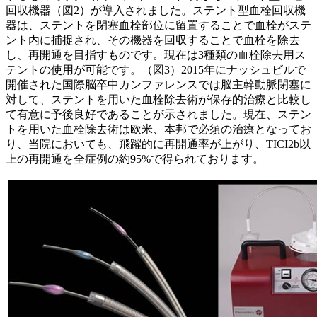
回収機器（図2）が導入されました。ステント型血栓回収機
器は、ステントを閉塞血栓部位に留置することで血栓がステ
ント内に捕捉され、その機器を回収することで血栓を除去
し、再開通を目指すものです。現在は3種類の血栓除去用ス
テントの使用が可能です。（図3）2015年にナッシュビルで
開催された国際脳卒中カンファレンスでは脳主幹動脈閉塞に
対して、ステントを用いた血栓除去術が保存的治療と比較し
て有意に予後良好であることが示されました。現在、ステン
トを用いた血栓除去術は欧米、本邦で必須の治療となってお
り、当院においても、飛躍的に再開通率が上がり、TICI2b以
上の再開通を全症例の約95%で得られております。