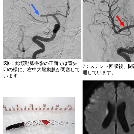
図6：総頚動脈撮影の正面では青矢
7：ステント回収後、閉
印の様に、右中大脳動脈が閉塞して
通しています。
います