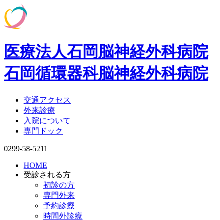
医療法人石岡脳神経外科病院
石岡循環器科脳神経外科病院
交通アクセス
外来診療
入院について
専門ドック
0299-58-5211
HOME
受診される方
初診の方
専門外来
予約診療
時間外診療