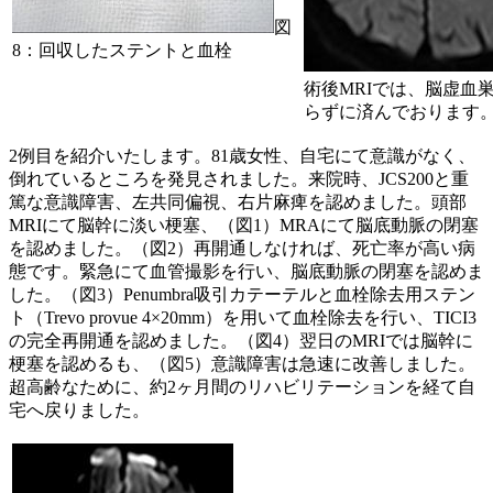
図
8：回収したステントと血栓
術後MRIでは、脳虚血
らずに済んでおります
2例目を紹介いたします。81歳女性、自宅にて意識がなく、
倒れているところを発見されました。来院時、JCS200と重
篤な意識障害、左共同偏視、右片麻痺を認めました。頭部
MRIにて脳幹に淡い梗塞、（図1）MRAにて脳底動脈の閉塞
を認めました。（図2）再開通しなければ、死亡率が高い病
態です。緊急にて血管撮影を行い、脳底動脈の閉塞を認めま
した。（図3）Penumbra吸引カテーテルと血栓除去用ステン
ト（Trevo provue 4×20mm）を用いて血栓除去を行い、TICI3
の完全再開通を認めました。（図4）翌日のMRIでは脳幹に
梗塞を認めるも、（図5）意識障害は急速に改善しました。
超高齢なために、約2ヶ月間のリハビリテーションを経て自
宅へ戻りました。