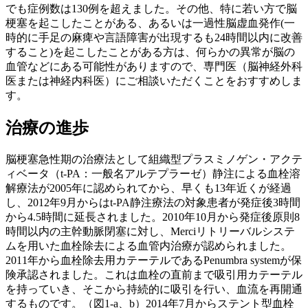
でも症例数は130例を超えました。その他、特に若い方で脳
梗塞を起こしたことがある、あるいは一過性脳虚血発作(一
時的に手足の麻痺や言語障害が出現するも24時間以内に改善
すること)を起こしたことがある方は、何らかの異常が脳の
血管などにある可能性がありますので、専門医（脳神経外科
医または神経内科医）にご相談いただくことをおすすめしま
す。
治療の進歩
脳梗塞急性期の治療法として組織型プラスミノゲン・アクテ
ィベータ（t-PA：一般名アルテプラーゼ）静注による血栓溶
解療法が2005年に認められてから、早くも13年近くが経過
し、2012年9月からはt-PA静注療法の対象患者が発症後3時間
から4.5時間に延長されました。2010年10月から発症後原則8
時間以内の主幹動脈閉塞に対し、Merciリトリーバルシステ
ムを用いた血栓除去による血管内治療が認められました。
2011年から血栓除去用カテーテルであるPenumbra systemが保
険承認されました。これは血栓の直前まで吸引用カテーテル
を持っていき、そこから持続的に吸引を行い、血流を再開通
するものです。（図1-a、b）2014年7月からステント型血栓