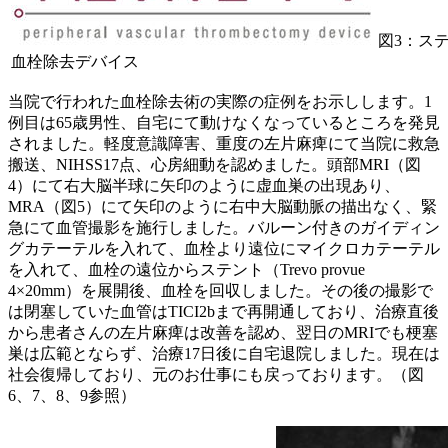
図3：ス
血栓除去デバイス
当院で行われた血栓除去術の実際の症例をお示しします。1
例目は65歳男性、自宅にて動けなくなっているところを発見
されました。軽度意識障害、重度の左片麻痺にて当院に救急
搬送、NIHSS17点、心房細動を認めました。頭部MRI（図
4）にて右大脳半球に矢印のように虚血巣の出現あり、
MRA（図5）にて矢印のように右中大脳動脈の描出なく、緊
急にて血管撮影を施行しました。バルーン付きのガイディン
グカテーテルを入れて、血栓より遠位にマイクロカテーテル
を入れて、血栓の遠位からステント（Trevo provue
4×20mm）を展開後、血栓を回収しました。その後の撮影で
は閉塞していた血管はTICI2bまで再開通しており、治療直後
から患者さんの左片麻痺は改善を認め、翌日のMRIでも梗塞
巣は広範とならず、治療17日後に自宅退院しました。現在は
社会復帰しており、元のお仕事にも戻っております。（図
6、7、8、9参照）