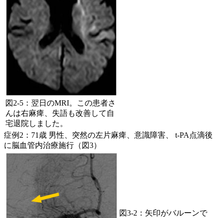
図2-5：翌日のMRI。この患者さ
んは右麻痺、失語も改善して自
宅退院しました。
症例2：71歳 男性、突然の左片麻痺、意識障害、 t-PA点滴後
に脳血管内治療施行（図3）
図3-2：矢印がバルーンで