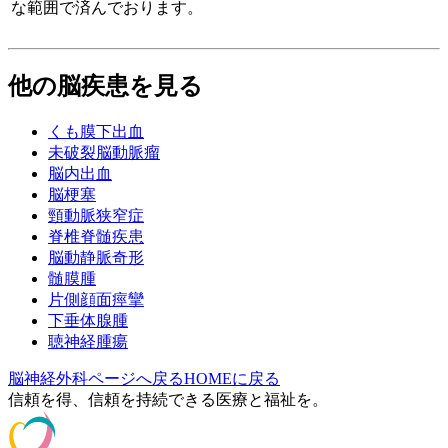
な範囲で済んでおります。
他の脳疾患を見る
くも膜下出血
未破裂脳動脈瘤
脳内出血
脳梗塞
頸動脈狭窄症
脊椎脊髄疾患
脳動静脈奇形
髄膜腫
片側顔面痙攣
下垂体腺腫
聴神経腫瘍
脳神経外科ページへ戻る
HOMEに戻る
信頼を得、信頼を持続できる医療と福祉を。