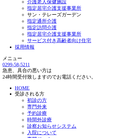
介護老人保健施設
指定居宅介護支援事業所
サン・テレーズガーデン
指定通所介護
指定訪問介護
指定居宅介護支援事業所
サービス付き高齢者向け住宅
採用情報
メニュー
0299-58-5211
急患、具合の悪い方は
24時間受付致しますのでお電話ください。
HOME
受診される方
初診の方
専門外来
予約診療
時間外診療
診察お知らせシステム
入院について