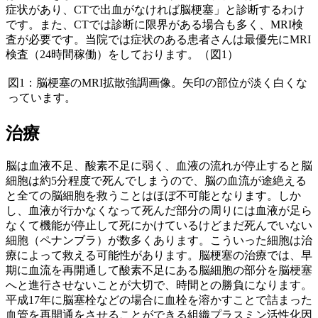
症状があり、CTで出血がなければ脳梗塞」と診断するわけ
です。また、CTでは診断に限界がある場合も多く、MRI検
査が必要です。当院では症状のある患者さんは最優先にMRI
検査（24時間稼働）をしております。（図1）
図1：脳梗塞のMRI拡散強調画像。矢印の部位が淡く白くな
っています。
治療
脳は血液不足、酸素不足に弱く、血液の流れが停止すると脳
細胞は約5分程度で死んでしまうので、脳の血流が途絶える
と全ての脳細胞を救うことはほぼ不可能となります。しか
し、血液が行かなくなって死んだ部分の周りには血液が足ら
なくて機能が停止して死にかけているけどまだ死んでいない
細胞（ペナンブラ）が数多くあります。こういった細胞は治
療によって救える可能性があります。脳梗塞の治療では、早
期に血流を再開通して酸素不足にある脳細胞の部分を脳梗塞
へと進行させないことが大切で、時間との勝負になります。
平成17年に脳塞栓などの場合に血栓を溶かすことで詰まった
血管を再開通をさせることができる組織プラスミン活性化因