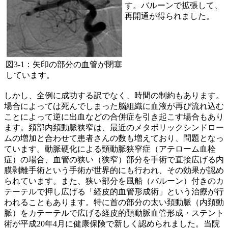
す。バルーンで拡張して、
再開通が得られました。
図3-1：矢印の部分の血管が閉塞
しています。
しかし、全例に成功する訳でなく、時間の制約もあります。
場合によっては死んでしまった脳組織に血液が再び流れ込む
ことによって逆に出血などの合併症を引き起こす場合もあり
ます。頚部内頚動脈狭窄は、最近のメタボリックシンドロー
ムの増加と合わせて患者さんの数も増えており、問題となっ
ています。動脈硬化による頸動脈狭窄症（アテローム血栓
症）の場合、血管の狭い（狭窄）部分を手術で直接広げる内
膜剥離手術という手術が世界的にも行われ、その効果が認め
られています。また、狭い部分を風船（バルーン）付きのカ
テーテルで押し広げる「経皮的血管形成術」という治療が行
われることもあります。特に首の部分の太い頚動脈（内頚動
脈）をカテーテルで広げる経皮的頚動脈血管形成・ステント
術が平成20年4月に健康保険で新しく認められました。当院