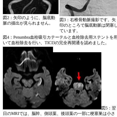
図2：矢印のように、脳底動
図3：右椎骨動脈撮影です。矢
脈の描出が見られません。
印のところで脳底動脈は閉塞
ています。
図4：Penumbra血栓吸引カテーテルと血栓除去用ステントを
いて血栓除去を行い、TICI3の完全再開通を認めました。
図5：翌
日のMRIでは、脳幹、側頭葉、後頭葉の一部に梗塞巣は小さ