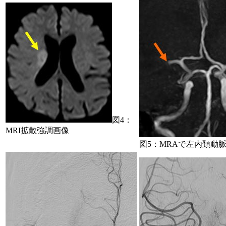
図4：
MRI拡散強調画像
図5：MRAで左内頚動