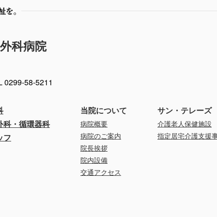
祉を。
外科病院
L 0299-58-5211
科
当院について
サン・テレーズ
外科・循環器科
病院概要
介護老人保健施設
病院のご案内
指定居宅介護支援
ッフ
院長挨拶
院内設備
交通アクセス