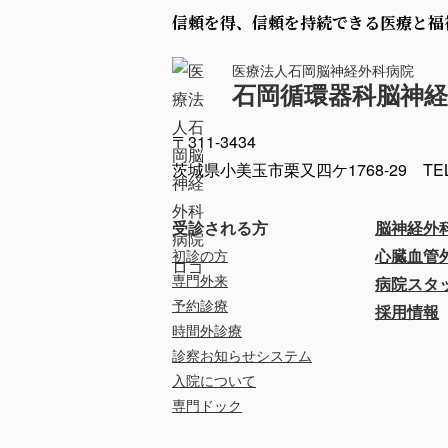
信頼を得、信頼を持続できる医療と福
医療法人石岡脳神経外科病院
石岡循環器科脳神経
〒311-3434
茨城県小美玉市栗又四ケ1768-29
TE
受診される方
脳神経外
初診の方
心臓血管
専門外来
病院スタ
予約診療
採用情報
時間外診療
診察お知らせシステム
入院について
専門ドック