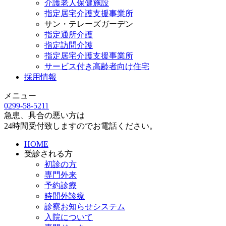
介護老人保健施設
指定居宅介護支援事業所
サン・テレーズガーデン
指定通所介護
指定訪問介護
指定居宅介護支援事業所
サービス付き高齢者向け住宅
採用情報
メニュー
0299-58-5211
急患、具合の悪い方は
24時間受付致しますのでお電話ください。
HOME
受診される方
初診の方
専門外来
予約診療
時間外診療
診察お知らせシステム
入院について