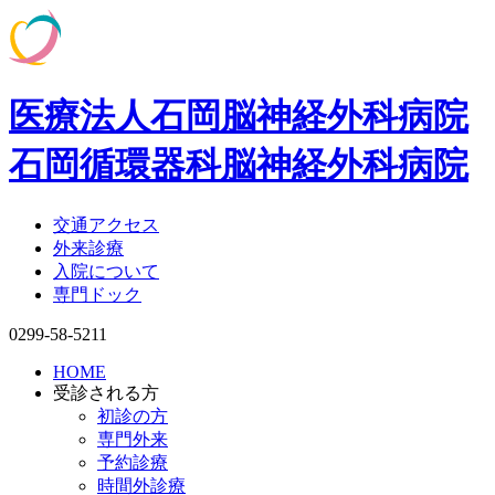
医療法人石岡脳神経外科病院
石岡循環器科脳神経外科病院
交通アクセス
外来診療
入院について
専門ドック
0299-58-5211
HOME
受診される方
初診の方
専門外来
予約診療
時間外診療