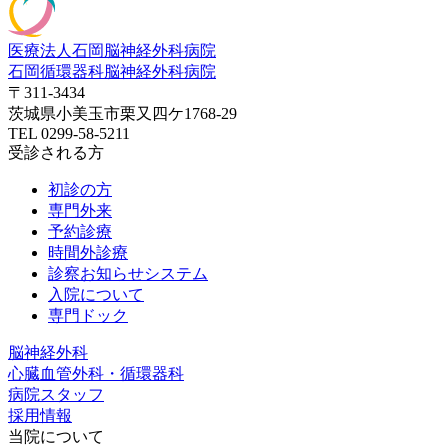
医療法人石岡脳神経外科病院
石岡循環器科脳神経外科病院
〒311-3434
茨城県小美玉市栗又四ケ1768-29
TEL 0299-58-5211
受診される方
初診の方
専門外来
予約診療
時間外診療
診察お知らせシステム
入院について
専門ドック
脳神経外科
心臓血管外科・循環器科
病院スタッフ
採用情報
当院について