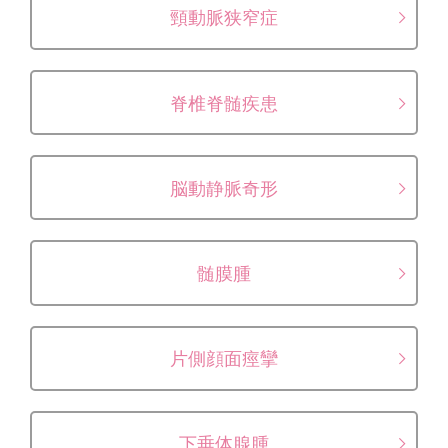
頸動脈狭窄症
脊椎脊髄疾患
脳動静脈奇形
髄膜腫
片側顔面痙攣
下垂体腺腫