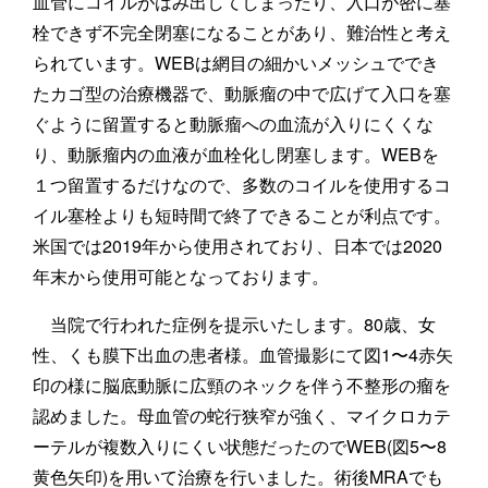
血管にコイルがはみ出してしまったり、入口が密に塞
栓できず不完全閉塞になることがあり、難治性と考え
られています。WEBは網目の細かいメッシュででき
たカゴ型の治療機器で、動脈瘤の中で広げて入口を塞
ぐように留置すると動脈瘤への血流が入りにくくな
り、動脈瘤内の血液が血栓化し閉塞します。WEBを
１つ留置するだけなので、多数のコイルを使用するコ
イル塞栓よりも短時間で終了できることが利点です。
米国では2019年から使用されており、日本では2020
年末から使用可能となっております。
当院で行われた症例を提示いたします。80歳、女
性、くも膜下出血の患者様。血管撮影にて図1〜4赤矢
印の様に脳底動脈に広頸のネックを伴う不整形の瘤を
認めました。母血管の蛇行狭窄が強く、マイクロカテ
ーテルが複数入りにくい状態だったのでWEB(図5〜8
黄色矢印)を用いて治療を行いました。術後MRAでも