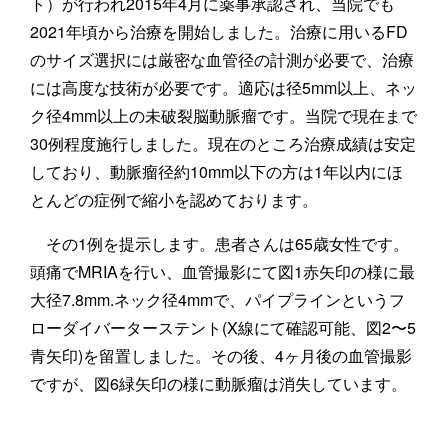
ト）が行われ2015年4月に薬事承認され、当院でも
2021年頃から治療を開始しました。治療に用いるFD
のサイズ選択には厳密な血管径の計測が必要で、治療
には高度な技術が必要です。適応は径5mm以上、ネッ
ク径4mm以上の未破裂脳動脈瘤です。当院で現在まで
30例程度施行しました。現在のところ治療成績は安定
しており、動脈瘤径約10mm以下の方は1年以内にほ
とんどの症例で縮小を認めております。
その1例を提示します。患者さんは65歳女性です。
頭痛でMRIAを行い、血管撮影にて図1赤矢印の様に最
大径7.8mm.ネック径4mmで、パイプラインというフ
ローダイバーターステント(X線にて確認可能、図2〜5
青矢印)を留置しました。その後、4ヶ月後の血管撮影
ですが、図6緑矢印の様に動脈瘤は消失しています。