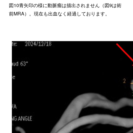
図10青矢印の様に動脈瘤は描出されません（図9は術
前MRA）。現在も出血なく経過しております。