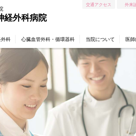
交通アクセス
外来
院
神経外科病院
経外科
心臓血管外科・循環器科
当院について
医師